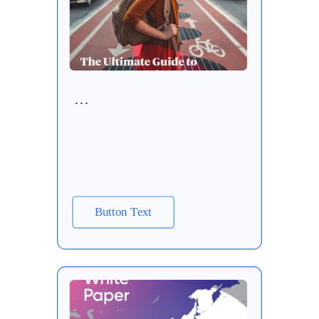
…
Button Text
PDF