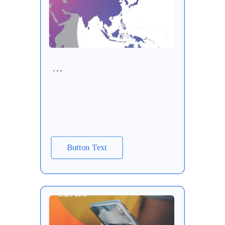
…
Button Text
PDF